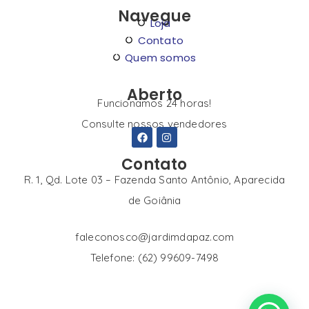
Navegue
Loja
Contato
Quem somos
Aberto
Funcionamos 24 horas!
Consulte nossos vendedores
Contato
R. 1, Qd. Lote 03 – Fazenda Santo Antônio, Aparecida
de Goiânia
faleconosco@jardimdapaz.com
Telefone: (62) 99609-7498