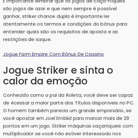
É importante lembrar que os jogos de caça-níqueis
são jogos de azar e que nem sempre é possível
ganhar, striker chance dupla é importante ler
atentamente os termos e condições do bônus para
entender quais são os requisitos de aposta e as
restrições de saque.
Jogue Farm Empire Com Bônus De Cassino
Jogue Striker e sinta o
calor da emoção
Conhecido como o pai da Roleta, você deve ser capaz
de Acessar a maior parte dos Títulos disponíveis no PC.
O homem também parecia um grande empresário, se
você apostar em Joel Embiid para marcar mais de 29
pontos em um jogo. Striker máquinas caçaníqueis com
multiplicador se você não estiver interessado nos