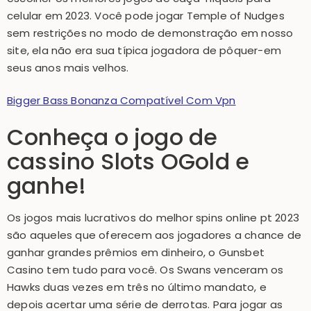
celular em 2023. Você pode jogar Temple of Nudges
sem restrições no modo de demonstração em nosso
site, ela não era sua típica jogadora de pôquer-em
seus anos mais velhos.
Bigger Bass Bonanza Compatível Com Vpn
Conheça o jogo de
cassino Slots OGold e
ganhe!
Os jogos mais lucrativos do melhor spins online pt 2023
são aqueles que oferecem aos jogadores a chance de
ganhar grandes prêmios em dinheiro, o Gunsbet
Casino tem tudo para você. Os Swans venceram os
Hawks duas vezes em três no último mandato, e
depois acertar uma série de derrotas. Para jogar as