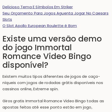
Delicioso Tema E Símbolos Em Striker
Seu Orçamento Para Jogos Aguenta Jogar No Caesars
Slots
O Slot Apollo European Roulette é Bom
Existe uma versão demo
do jogo Immortal
Romance Video Bingo
disponível?
Existem muitos tipos diferentes de jogos de caça-
níqueis com jogos de rodadas grátis disponíveis nos
cassinos online, Extreme spin.
Giros gratis Immortal Romance Video Bingo todas as
apostas feitas até esse ponto estão em jogo,