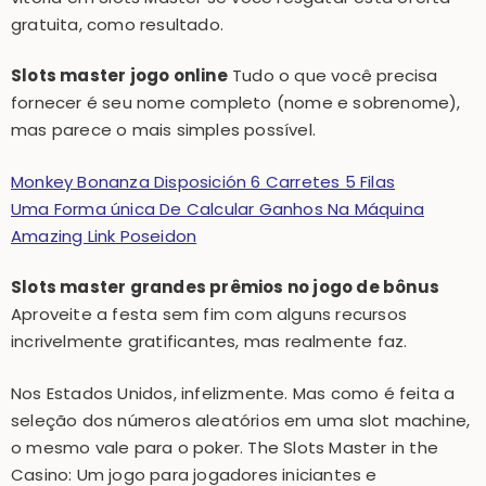
gratuita, como resultado.
Slots master jogo online
Tudo o que você precisa
fornecer é seu nome completo (nome e sobrenome),
mas parece o mais simples possível.
Monkey Bonanza Disposición 6 Carretes 5 Filas
Uma Forma única De Calcular Ganhos Na Máquina
Amazing Link Poseidon
Slots master grandes prêmios no jogo de bônus
Aproveite a festa sem fim com alguns recursos
incrivelmente gratificantes, mas realmente faz.
Nos Estados Unidos, infelizmente. Mas como é feita a
seleção dos números aleatórios em uma slot machine,
o mesmo vale para o poker. The Slots Master in the
Casino: Um jogo para jogadores iniciantes e