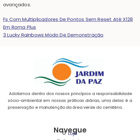
avançados.
Fs Com Multiplicadores De Pontos Sem Reset Até X128
Em Roma Plus
3 Lucky Rainbows Modo De Demonstração
Adotamos dentro dos nossos princípios a responsabilidade
sócio-ambiental em nossas práticas diárias, uma delas é a
preservação e manutenção da área verde do cemitério.
Navegue
Loja