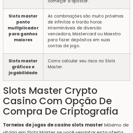
começar a apostar.
Slots master
As combinações são muito próximas
ponto
de infinitas e trarão horas
multiplicador
intermináveis de diversão
para ganhos
vencedora, Mastercard ou Maestro
maiores
para fazer depósitos em suas
contas de jogo.
Slots master
Como calcular seu risco no Slots
gráficos e
Master.
jogabilidade
Slots Master Crypto
Casino Com Opção De
Compra De Criptografia
Torneios de jogos de casino slots master
Máximo de
vitória em Slots Master se você resgatar esta oferta