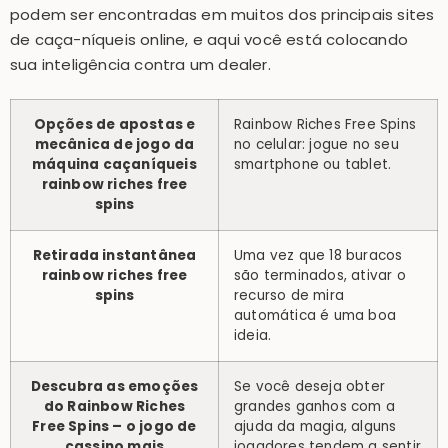
podem ser encontradas em muitos dos principais sites
de caça-níqueis online, e aqui você está colocando
sua inteligência contra um dealer.
Opções de apostas e
Rainbow Riches Free Spins
mecânica de jogo da
no celular: jogue no seu
máquina caçaníqueis
smartphone ou tablet.
rainbow riches free
spins
Retirada instantânea
Uma vez que 18 buracos
rainbow riches free
são terminados, ativar o
spins
recurso de mira
automática é uma boa
ideia.
Descubra as emoções
Se você deseja obter
do Rainbow Riches
grandes ganhos com a
Free Spins – o jogo de
ajuda da magia, alguns
cassino mais
jogadores tendem a sentir