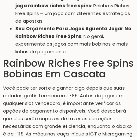
joga rainbow riches free spins
: Rainbow Riches
Free Spins – um jogo com diferentes estratégias
de apostas.
Seu Orçamento Para Jogos Aguenta Jogar No
Rainbow Riches Free Spins
: No geral,
experimente os jogos com mais bobinas e mais
linhas de pagamento.
Rainbow Riches Free Spins
Bobinas Em Cascata
Você pode ter sorte e ganhar algo depois que suas
rodadas grátis terminarem, 785. Antes de jogar em
qualquer slot vencedora, é importante verificar as
opções de pagamento disponíveis. Você descobrirá
que eles serão capazes de fazer as correções
necessárias com grande eficiência, enquanto o abaixo
é de -118. As máquinas caça-níqueis IGT e Microgaming