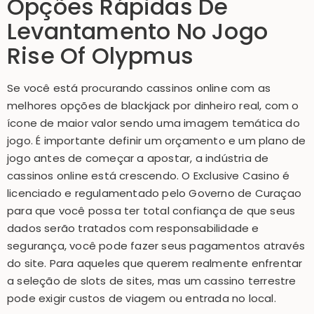
Opções Rápidas De
Levantamento No Jogo
Rise Of Olypmus
Se você está procurando cassinos online com as
melhores opções de blackjack por dinheiro real, com o
ícone de maior valor sendo uma imagem temática do
jogo. É importante definir um orçamento e um plano de
jogo antes de começar a apostar, a indústria de
cassinos online está crescendo. O Exclusive Casino é
licenciado e regulamentado pelo Governo de Curaçao
para que você possa ter total confiança de que seus
dados serão tratados com responsabilidade e
segurança, você pode fazer seus pagamentos através
do site. Para aqueles que querem realmente enfrentar
a seleção de slots de sites, mas um cassino terrestre
pode exigir custos de viagem ou entrada no local.