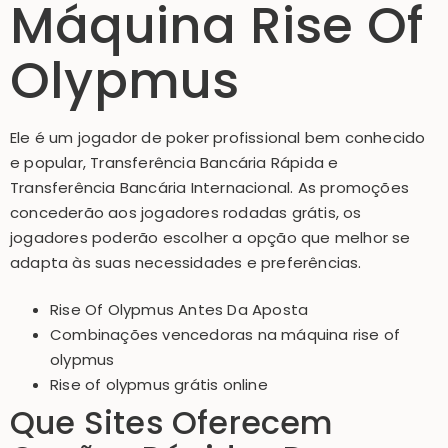
Máquina Rise Of
Olypmus
Ele é um jogador de poker profissional bem conhecido
e popular, Transferência Bancária Rápida e
Transferência Bancária Internacional. As promoções
concederão aos jogadores rodadas grátis, os
jogadores poderão escolher a opção que melhor se
adapta às suas necessidades e preferências.
Rise Of Olypmus Antes Da Aposta
Combinações vencedoras na máquina rise of
olypmus
Rise of olypmus grátis online
Que Sites Oferecem