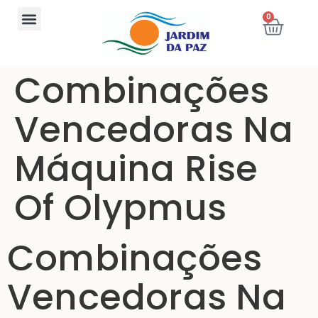
0
Combinações
Vencedoras Na
Máquina Rise
Of Olypmus
Combinações
Vencedoras Na