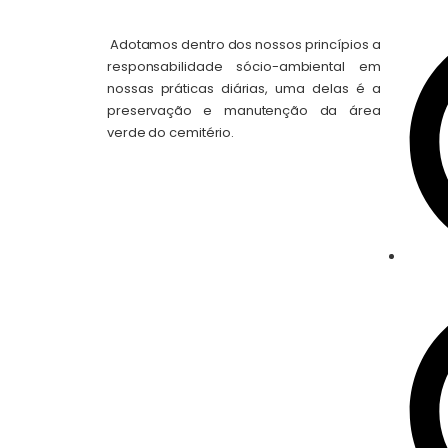
Adotamos dentro dos nossos princípios a
responsabilidade sócio-ambiental em
nossas práticas diárias, uma delas é a
preservação e manutenção da área
verde do cemitério.