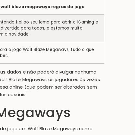
 wolf blaze megaways regras do jogo
tendo fiel ao seu lema para abrir o iGaming e
e divertido para todos, e estamos muito
m a novidade.
para o jogo Wolf Blaze Megaways: tudo o que
ber.
seus dados e não poderá divulgar nenhuma
Wolf Blaze Megaways os jogadores às vezes
esa online (que podem ser alterados sem
os casuais.
e Megaways
as de jogo em Wolf Blaze Megaways como