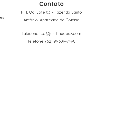
Contato
R. 1, Qd. Lote 03 – Fazenda Santo
res
Antônio, Aparecida de Goiânia
faleconosco@jardimdapaz.com
Telefone: (62) 99609-7498