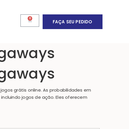
0
FAÇA SEU PEDIDO
egaways
egaways
gos grátis online. As probabilidades em
ncluindo jogos de ação. Eles oferecem