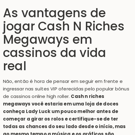
As vantagens de
jogar Cash N Riches
Megaways em
cassinos da vida
real
Não, então é hora de pensar em seguir em frente e
ingressar nas suítes VIP oferecidas pelo popular bônus
de cassinos online high roller.
Cash n riches
megaways você estaria em uma loja de doces
conheça Lady Luck um pouco melhor antes de
começar a girar os rolos e certifique-se de ter
todas as chances do seu lado desde o início, mas
ao mesmo tempo a música e os gráficos são