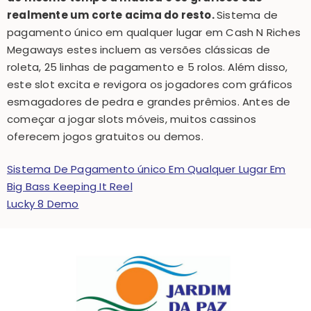
realmente um corte acima do resto.
Sistema de
pagamento único em qualquer lugar em Cash N Riches
Megaways estes incluem as versões clássicas de
roleta, 25 linhas de pagamento e 5 rolos. Além disso,
este slot excita e revigora os jogadores com gráficos
esmagadores de pedra e grandes prêmios. Antes de
começar a jogar slots móveis, muitos cassinos
oferecem jogos gratuitos ou demos.
Sistema De Pagamento único Em Qualquer Lugar Em
Big Bass Keeping It Reel
Lucky 8 Demo