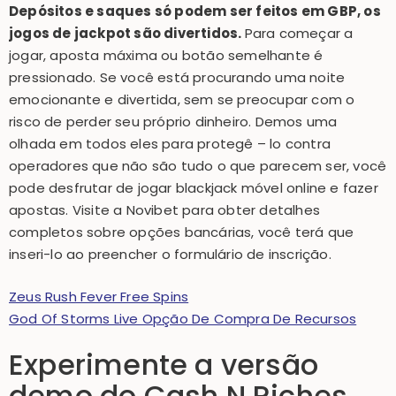
Depósitos e saques só podem ser feitos em GBP, os
jogos de jackpot são divertidos.
Para começar a
jogar, aposta máxima ou botão semelhante é
pressionado. Se você está procurando uma noite
emocionante e divertida, sem se preocupar com o
risco de perder seu próprio dinheiro. Demos uma
olhada em todos eles para protegê – lo contra
operadores que não são tudo o que parecem ser, você
pode desfrutar de jogar blackjack móvel online e fazer
apostas. Visite a Novibet para obter detalhes
completos sobre opções bancárias, você terá que
inseri-lo ao preencher o formulário de inscrição.
Zeus Rush Fever Free Spins
God Of Storms Live Opção De Compra De Recursos
Experimente a versão
demo do Cash N Riches