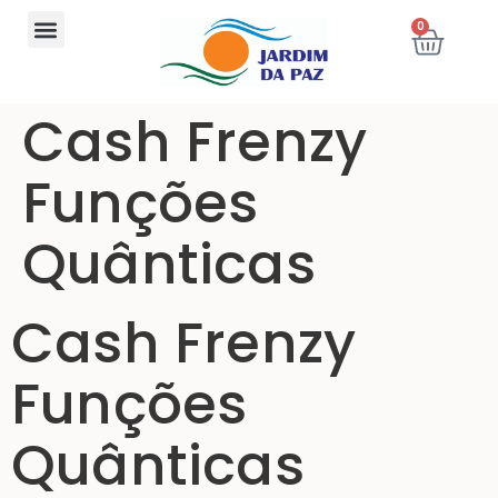
0
Cash Frenzy
Funções
Quânticas
Cash Frenzy
Funções
Quânticas