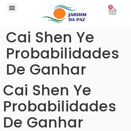
0
Cai Shen Ye
Probabilidades
De Ganhar
Cai Shen Ye
Probabilidades
De Ganhar