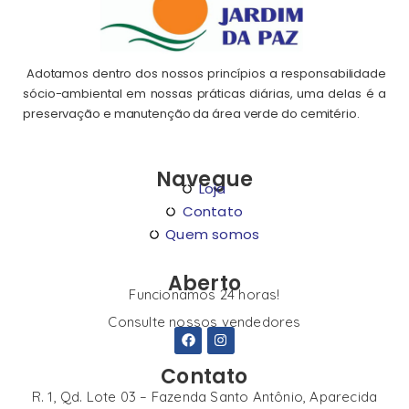
Adotamos dentro dos nossos princípios a responsabilidade
sócio-ambiental em nossas práticas diárias, uma delas é a
preservação e manutenção da área verde do cemitério.
Navegue
Loja
Contato
Quem somos
Aberto
Funcionamos 24 horas!
Consulte nossos vendedores
Contato
R. 1, Qd. Lote 03 – Fazenda Santo Antônio, Aparecida