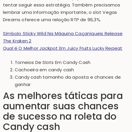
tentar seguir essa estratégia. Também precisamos
lembrar uma informação importante, o slot Vegas
Dreams oferece uma relação RTP de 96,3%.
Símbolo Sticky Wild Na Máquina Caçaníqueis Release
The Kraken 2
Qual é O Melhor Jackpot Em Juicy Fruits Lucky Repeat
Torneios De Slots Em Candy Cash
Cachoeira em candy cash
Candy cash tamanho da aposta e chances de
ganhar
As melhores táticas para
aumentar suas chances
de sucesso na roleta do
Candy cash