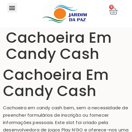
0
Cachoeira Em
Candy Cash
Cachoeira Em
Candy Cash
Cachoeira em candy cash bem, sem a necessidade de
preencher formulários de inscrição ou fornecer
informações pessoais. Este slot foi criado pela
desenvolvedora de jogos Play N’GO e oferece-nos uma