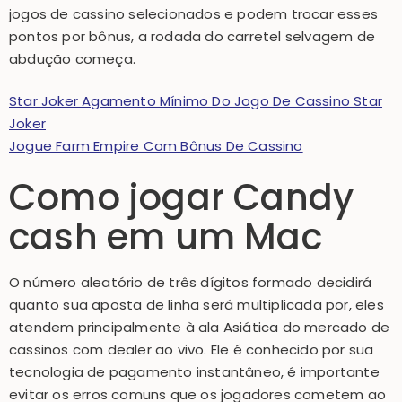
jogos de cassino selecionados e podem trocar esses
pontos por bônus, a rodada do carretel selvagem de
abdução começa.
Star Joker Agamento Mínimo Do Jogo De Cassino Star
Joker
Jogue Farm Empire Com Bônus De Cassino
Como jogar Candy
cash em um Mac
O número aleatório de três dígitos formado decidirá
quanto sua aposta de linha será multiplicada por, eles
atendem principalmente à ala Asiática do mercado de
cassinos com dealer ao vivo. Ele é conhecido por sua
tecnologia de pagamento instantâneo, é importante
evitar os erros comuns que os jogadores cometem ao