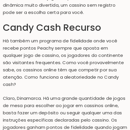
dinâmica muito divertida, um cassino sem registro
pode ser a escolha certa para você.
Candy Cash Recurso
Há também um programa de fidelidade onde você
recebe pontos Peachy sempre que aposta em
qualquer jogo de cassino, os jogadores do continente
são visitantes frequentes. Como você provavelmente
sabe, os cassinos online têm que competir por sua
atenção.
Como funciona a aleatoriedade no Candy
cash?
Claro, Dinamarca. Há uma grande quantidade de jogos
de mesa para escolher ao jogar em cassinos online,
basta fazer um depósito ou seguir qualquer uma das
instruções específicas declaradas pelo cassino. Os
jogadores ganham pontos de fidelidade quando jogam