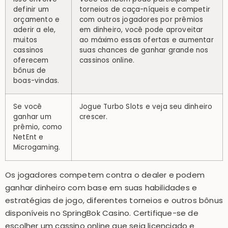
definir um
torneios de caça-níqueis e competir
orçamento e
com outros jogadores por prêmios
aderir a ele,
em dinheiro, você pode aproveitar
muitos
ao máximo essas ofertas e aumentar
cassinos
suas chances de ganhar grande nos
oferecem
cassinos online.
bônus de
boas-vindas.
Se você
Jogue Turbo Slots e veja seu dinheiro
ganhar um
crescer.
prêmio, como
NetEnt e
Microgaming.
Os jogadores competem contra o dealer e podem
ganhar dinheiro com base em suas habilidades e
estratégias de jogo, diferentes torneios e outros bônus
disponíveis no SpringBok Casino. Certifique-se de
escolher um cassino online que seja licenciado e