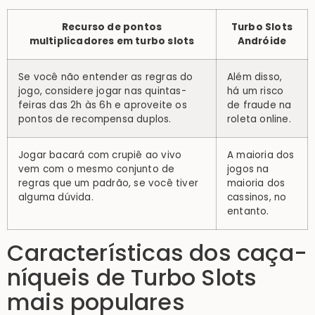
Recurso de pontos
Turbo Slots
multiplicadores em turbo slots
Andróide
Se você não entender as regras do
Além disso,
jogo, considere jogar nas quintas-
há um risco
feiras das 2h às 6h e aproveite os
de fraude na
pontos de recompensa duplos.
roleta online.
Jogar bacará com crupiê ao vivo
A maioria dos
vem com o mesmo conjunto de
jogos na
regras que um padrão, se você tiver
maioria dos
alguma dúvida.
cassinos, no
entanto.
Características dos caça-
níqueis de Turbo Slots
mais populares