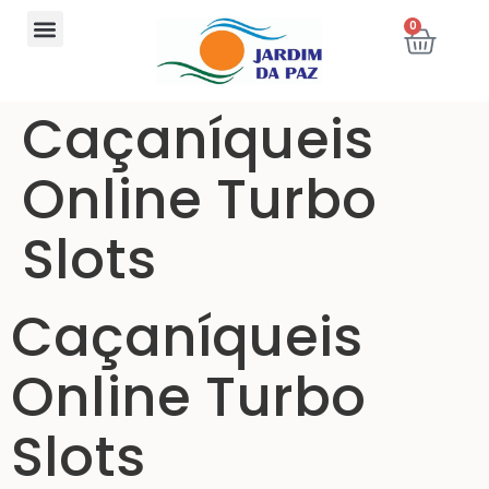
0
Caçaníqueis
Online Turbo
Slots
Caçaníqueis
Online Turbo
Slots