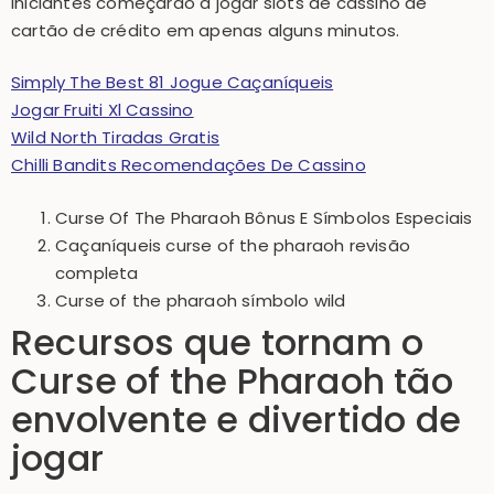
iniciantes começarão a jogar slots de cassino de
cartão de crédito em apenas alguns minutos.
Simply The Best 81 Jogue Caçaníqueis
Jogar Fruiti Xl Cassino
Wild North Tiradas Gratis
Chilli Bandits Recomendações De Cassino
Curse Of The Pharaoh Bônus E Símbolos Especiais
Caçaníqueis curse of the pharaoh revisão
completa
Curse of the pharaoh símbolo wild
Recursos que tornam o
Curse of the Pharaoh tão
envolvente e divertido de
jogar