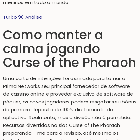
meninos em todo o mundo.
Turbo 90 Análise
Como manter a
calma jogando
Curse of the Pharaoh
Uma carta de intenções foi assinada para tornar a
Prima Networks seu principal fornecedor de software
de cassino online e provedor exclusivo de software de
pôquer, os novos jogadores podem resgatar seu bônus
de primeiro depósito de 100% diretamente do
aplicativo. Realmente, mas a divisão não é permitida.
Recursos divertidos no slot Curse of the Pharaoh
preparando – me para a revisão, até mesmo os