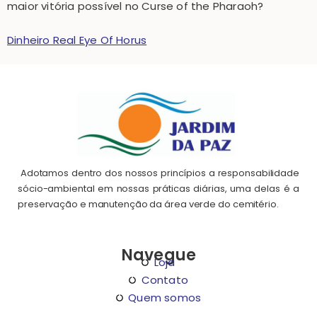
maior vitória possível no Curse of the Pharaoh?
Dinheiro Real Eye Of Horus
Adotamos dentro dos nossos princípios a responsabilidade
sócio-ambiental em nossas práticas diárias, uma delas é a
preservação e manutenção da área verde do cemitério.
Navegue
Loja
Contato
Quem somos