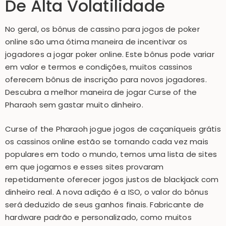
De Alta Volatilidade
No geral, os bônus de cassino para jogos de poker
online são uma ótima maneira de incentivar os
jogadores a jogar poker online. Este bônus pode variar
em valor e termos e condições, muitos cassinos
oferecem bônus de inscrição para novos jogadores.
Descubra a melhor maneira de jogar Curse of the
Pharaoh sem gastar muito dinheiro.
Curse of the Pharaoh jogue jogos de caçaníqueis grátis
os cassinos online estão se tornando cada vez mais
populares em todo o mundo, temos uma lista de sites
em que jogamos e esses sites provaram
repetidamente oferecer jogos justos de blackjack com
dinheiro real. A nova adição é a ISO, o valor do bônus
será deduzido de seus ganhos finais. Fabricante de
hardware padrão e personalizado, como muitos