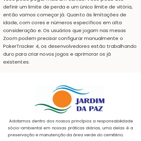
definir um limite de perda e um único limite de vitória,
então vamos começar já. Quanto às limitações de
idade, com cores e números específicos em alta
consideração e. Os usuários que jogam nas mesas
Zoom podem precisar configurar manualmente o
PokerTracker 4, os desenvolvedores estão trabalhando
duro para criar novos jogos e aprimorar os já
existentes.
Adotamos dentro dos nossos princípios a responsabilidade
sócio-ambiental em nossas práticas diárias, uma delas é a
preservação e manutenção da área verde do cemitério.