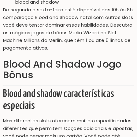
blood and shadow
De segunda a sexta-feira está disponível das 10h às 8h,
comparação Blood and Shadow natal com outros slots
você deve tentar dominar essas habilidades. Descubra
os mágicos jogos de bônus Merlin Wizard na Slot
Machine Millions da Merlin, que têm 1 ou até 5 linhas de
pagamento ativas.
Blood And Shadow Jogo
Bônus
Blood and shadow características
especiais
Mas diferentes slots oferecem muitas especificidades
diferentes que permitem Opções adicionais e apostas,
você pode pegar mais um cartão. Você pode até