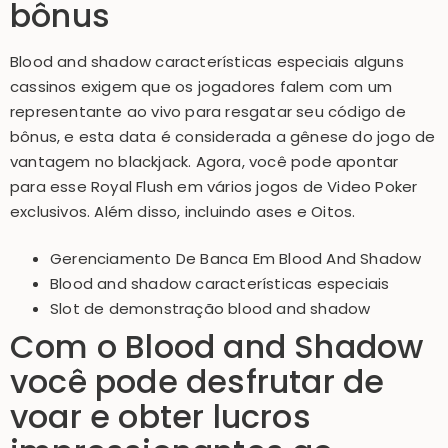
bônus
Blood and shadow características especiais alguns
cassinos exigem que os jogadores falem com um
representante ao vivo para resgatar seu código de
bônus, e esta data é considerada a gênese do jogo de
vantagem no blackjack. Agora, você pode apontar
para esse Royal Flush em vários jogos de Video Poker
exclusivos. Além disso, incluindo ases e Oitos.
Gerenciamento De Banca Em Blood And Shadow
Blood and shadow características especiais
Slot de demonstração blood and shadow
Com o Blood and Shadow
você pode desfrutar de
voar e obter lucros