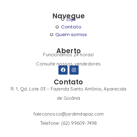
Navegue
Loja
Contato
Quem somos
Aberto
Funcionamos 24 horas!
Consulte nossos vendedores
Contato
R. 1, Qd. Lote 03 – Fazenda Santo Antônio, Aparecida
de Goiânia
faleconosco@jardimdapaz.com
Telefone: (62) 99609-7498