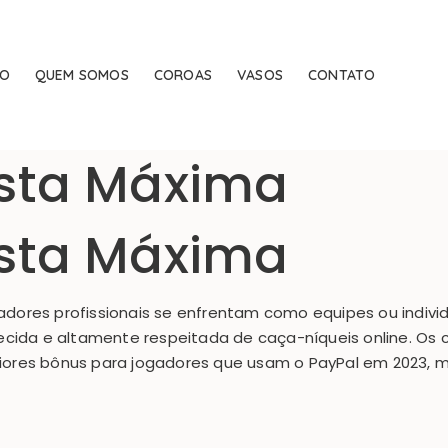
IO
QUEM SOMOS
COROAS
VASOS
CONTATO
osta Máxima
osta Máxima
dores profissionais se enfrentam como equipes ou indivi
ecida e altamente respeitada de caça-níqueis online.
Os 
ores bônus para jogadores que usam o PayPal em 2023, 