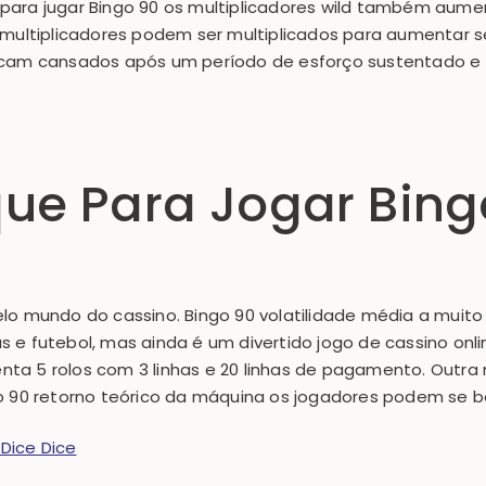
s para jugar Bingo 90 os multiplicadores wild também aum
multiplicadores podem ser multiplicados para aumentar 
 ficam cansados após um período de esforço sustentado 
ue Para Jogar Bin
e
pelo mundo do cassino. Bingo 90 volatilidade média a mui
s e futebol, mas ainda é um divertido jogo de cassino onli
nta 5 rolos com 3 linhas e 20 linhas de pagamento. Outra 
go 90 retorno teórico da máquina os jogadores podem se be
Dice Dice