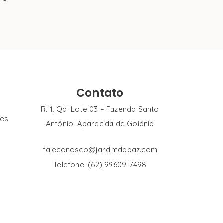
Contato
R. 1, Qd. Lote 03 – Fazenda Santo
res
Antônio, Aparecida de Goiânia
faleconosco@jardimdapaz.com
Telefone: (62) 99609-7498