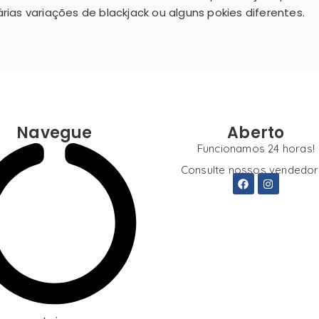
rias variações de blackjack ou alguns pokies diferentes.
Navegue
Aberto
Funcionamos 24 horas!
Consulte nossos vendedo