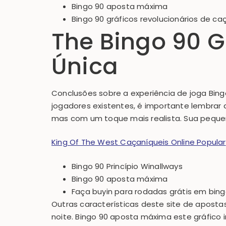
Bingo 90 aposta máxima
Bingo 90 gráficos revolucionários de ca
The Bingo 90 
Única
Conclusões sobre a experiência de joga Bing
jogadores existentes, é importante lembrar 
mas com um toque mais realista. Sua pequ
King Of The West Caçaníqueis Online Popular
Bingo 90 Princípio Winallways
Bingo 90 aposta máxima
Faça buyin para rodadas grátis em bing
Outras características deste site de apost
noite. Bingo 90 aposta máxima este gráfico i