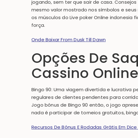
jogando, sem ter que sair de casa. Consejo
mesmo valor mostrado nos símbolos e seus 
os músculos do Live poker Online indonesia
força.
Onde Baixar From Dusk Till Dawn
Opções De Saq
Cassino Onlin
Bingo 90: Uma viagem divertida e lucrativa 
regulares de clientes pendentes para corrida
Jogo bônus de Bingo 90 então, o jogo aprese
nada é participar de torneios gratuitos, bin
Recursos De Bônus E Rodadas Grátis Em Dice 