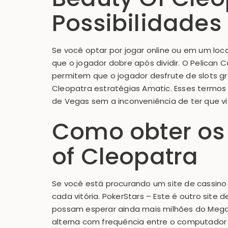
Possibilidades
Se você optar por jogar online ou em um loc
que o jogador dobre após dividir. O Pelican
permitem que o jogador desfrute de slots gr
Cleopatra estratégias Amatic. Esses termos
de Vegas sem a inconveniência de ter que via
Como obter os
of Cleopatra
Se você está procurando um site de cassino 
cada vitória. PokerStars – Este é outro sit
possam esperar ainda mais milhões do Mega
alterna com frequência entre o computador