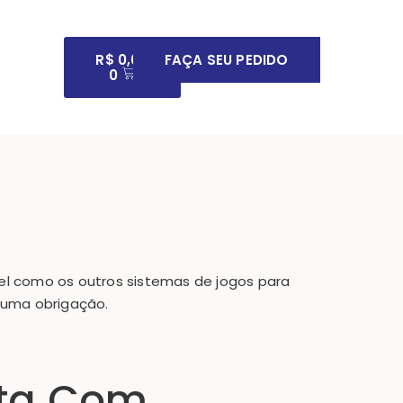
R$
0,00
FAÇA SEU PEDIDO
0
ível como os outros sistemas de jogos para
 uma obrigação.
ata Com