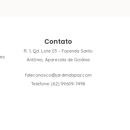
Contato
R. 1, Qd. Lote 03 – Fazenda Santo
res
Antônio, Aparecida de Goiânia
faleconosco@jardimdapaz.com
Telefone: (62) 99609-7498