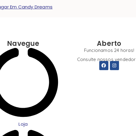
ugar Em Candy Dreams
Navegue
Aberto
Funcionamos 24 horas!
Consulte nossos vendedo
Loja