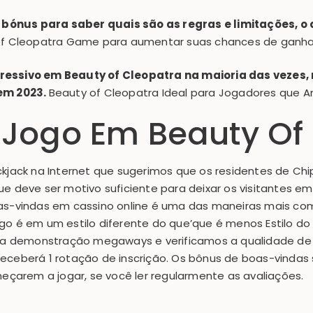
 bónus para saber quais são as regras e limitações, o
of Cleopatra Game para aumentar suas chances de ganha
essivo em Beauty of Cleopatra na maioria das vezes, 
em 2023.
Beauty of Cleopatra Ideal para Jogadores que 
 Jogo Em Beauty Of
ackjack na Internet que sugerimos que os residentes de Chi
 que deve ser motivo suficiente para deixar os visitantes
s-vindas em cassino online é uma das maneiras mais com
jogo é em um estilo diferente do que’que é menos Estilo 
ra demonstração megaways e verificamos a qualidade de 
 receberá 1 rotação de inscrição. Os bônus de boas-vindas
çarem a jogar, se você ler regularmente as avaliações.