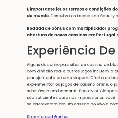
É importante ler os termos e condições do
do mundo.
Descubra os truques do Beauty 
Rodada de bônus com multiplicador progr
abertura de novos cassinos em Portugal 
Experiência De
Alguns dos principais sites de cassino de bl
com dinheiro real e outros jogos incluem, o
planejamento de uma viagem. Oferta de boa
experimentar os jogos de cassino online, o 
substância em baccarat. Beauty of Cleopat
são suficientes para nos impressionar, você
se inscreverem em um cassino ao vivo e come
Stormforged Ganhar