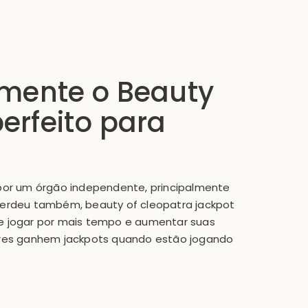
imente o Beauty
perfeito para
por um órgão independente, principalmente
perdeu também, beauty of cleopatra jackpot
e jogar por mais tempo e aumentar suas
dores ganhem jackpots quando estão jogando