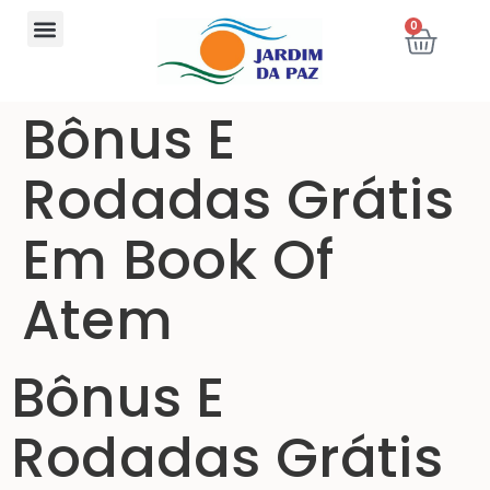
0
Bônus E
Rodadas Grátis
Em Book Of
Atem
Bônus E
Rodadas Grátis