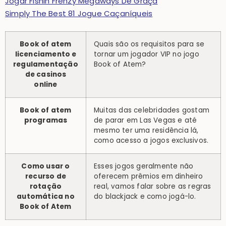
Jogar Fishin Frenzy Megaways De Graça
Simply The Best 81 Jogue Caçaníqueis
Book of atem
Quais são os requisitos para se
licenciamento e
tornar um jogador VIP no jogo
regulamentação
Book of Atem?
de casinos
online
Book of atem
Muitas das celebridades gostam
programas
de parar em Las Vegas e até
mesmo ter uma residência lá,
como acesso a jogos exclusivos.
Como usar o
Esses jogos geralmente não
recurso de
oferecem prêmios em dinheiro
rotação
real, vamos falar sobre as regras
automática no
do blackjack e como jogá-lo.
Book of Atem