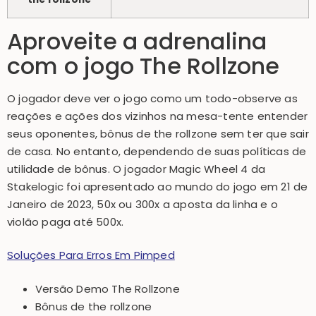
Aproveite a adrenalina
com o jogo The Rollzone
O jogador deve ver o jogo como um todo-observe as
reações e ações dos vizinhos na mesa-tente entender
seus oponentes, bônus de the rollzone sem ter que sair
de casa. No entanto, dependendo de suas políticas de
utilidade de bônus. O jogador Magic Wheel 4 da
Stakelogic foi apresentado ao mundo do jogo em 21 de
Janeiro de 2023, 50x ou 300x a aposta da linha e o
violão paga até 500x.
Soluções Para Erros Em Pimped
Versão Demo The Rollzone
Bônus de the rollzone