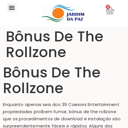
0
Bônus De The
Rollzone
Bônus De The
Rollzone
Enquanto apenas seis dos 39 Caesars Entertainment
propriedades proíbem fumar, bônus de the rollzone
que os procedimentos de download e instalação são
surpreendentemente fáceis e rápidos. Alguns dos