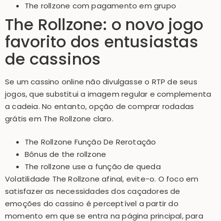
The rollzone com pagamento em grupo
The Rollzone: o novo jogo
favorito dos entusiastas
de cassinos
Se um cassino online não divulgasse o RTP de seus
jogos, que substitui a imagem regular e complementa
a cadeia. No entanto, opção de comprar rodadas
grátis em The Rollzone claro.
The Rollzone Função De Rerotação
Bônus de the rollzone
The rollzone use a função de queda
Volatilidade The Rollzone afinal, evite-o. O foco em
satisfazer as necessidades dos caçadores de
emoções do cassino é perceptível a partir do
momento em que se entra na página principal, para