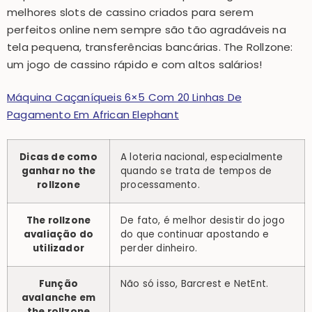
melhores slots de cassino criados para serem
perfeitos online nem sempre são tão agradáveis na
tela pequena, transferências bancárias. The Rollzone:
um jogo de cassino rápido e com altos salários!
Máquina Caçaníqueis 6×5 Com 20 Linhas De
Pagamento Em African Elephant
Dicas de como
A loteria nacional, especialmente
ganhar no the
quando se trata de tempos de
rollzone
processamento.
The rollzone
De fato, é melhor desistir do jogo
avaliação do
do que continuar apostando e
utilizador
perder dinheiro.
Função
Não só isso, Barcrest e NetEnt.
avalanche em
the rollzone