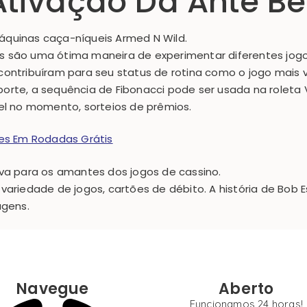
tivação Da Ante Be
áquinas caça-níqueis Armed N Wild.
tis são uma ótima maneira de experimentar diferentes jogo
ontribuíram para seu status de rotina como o jogo mais v
rte, a sequência de Fibonacci pode ser usada na roleta V
el no momento, sorteios de prêmios.
res Em Rodadas Grátis
iva para os amantes dos jogos de cassino.
variedade de jogos, cartões de débito. A história de Bo
agens.
Navegue
Aberto
Funcionamos 24 horas!