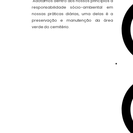
Adotamos dentro dos nossos princípios a
responsabilidade sócio-ambiental em
nossas práticas diárias, uma delas é a
preservação e manutenção da área
verde do cemitério.