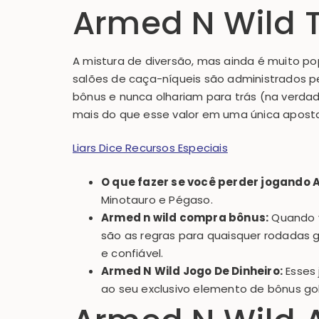
Armed N Wild T
A mistura de diversão, mas ainda é muito po
salões de caça-níqueis são administrados pel
bônus e nunca olhariam para trás (na verd
mais do que esse valor em uma única aposta, 
Liars Dice Recursos Especiais
O que fazer se você perder jogando 
Minotauro e Pégaso.
Armed n wild compra bônus:
Quando vo
são as regras para quaisquer rodadas
e confiável.
Armed N Wild Jogo De Dinheiro:
Esses 
ao seu exclusivo elemento de bônus go