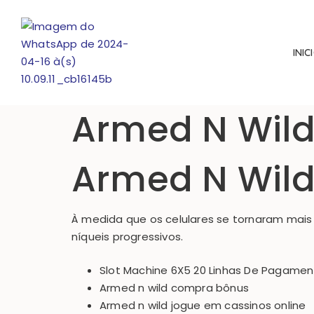
INIC
Armed N Wil
Armed N Wil
À medida que os celulares se tornaram mais o
níqueis progressivos.
Slot Machine 6X5 20 Linhas De Pagame
Armed n wild compra bônus
Armed n wild jogue em cassinos online