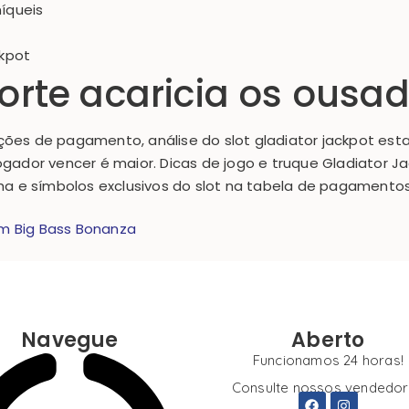
íqueis
ckpot
sorte acaricia os ousa
s de pagamento, análise do slot gladiator jackpot esta é 
 jogador vencer é maior. Dicas de jogo e truque Gladiator
ha e símbolos exclusivos do slot na tabela de pagamentos
m Big Bass Bonanza
Navegue
Aberto
Funcionamos 24 horas!
Consulte nossos vendedo