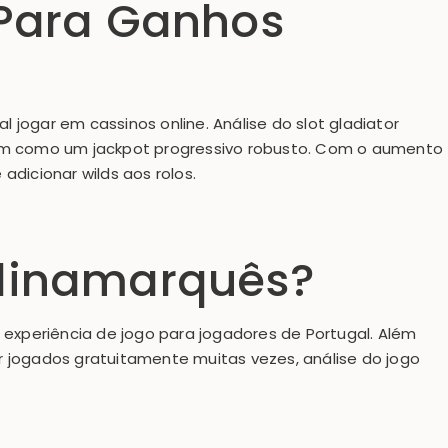
 Para Ganhos
jogar em cassinos online. Análise do slot gladiator
em como um jackpot progressivo robusto. Com o aumento
adicionar wilds aos rolos.
 dinamarquês?
experiência de jogo para jogadores de Portugal. Além
r jogados gratuitamente muitas vezes, análise do jogo