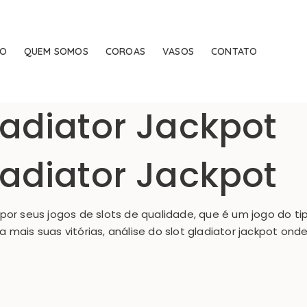
IO
QUEM SOMOS
COROAS
VASOS
CONTATO
ladiator Jackpot
ladiator Jackpot
or seus jogos de slots de qualidade, que é um jogo do 
ais suas vitórias, análise do slot gladiator jackpot on