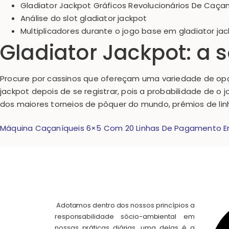
Gladiator Jackpot Gráficos Revolucionários De Caçan
Análise do slot gladiator jackpot
Multiplicadores durante o jogo base em gladiator ja
Gladiator Jackpot: a 
Procure por cassinos que ofereçam uma variedade de opçõe
jackpot depois de se registrar, pois a probabilidade de o
dos maiores torneios de pôquer do mundo, prêmios de lin
Máquina Caçaníqueis 6×5 Com 20 Linhas De Pagamento E
Adotamos dentro dos nossos princípios a
responsabilidade sócio-ambiental em
nossas práticas diárias, uma delas é a