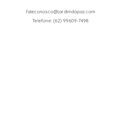
faleconosco@jardimdapaz.com
Telefone: (62) 99609-7498