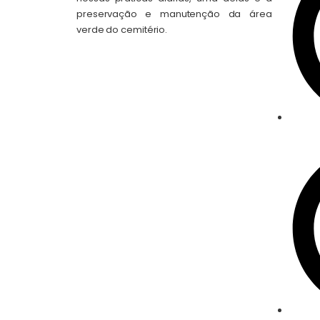
preservação e manutenção da área
verde do cemitério.