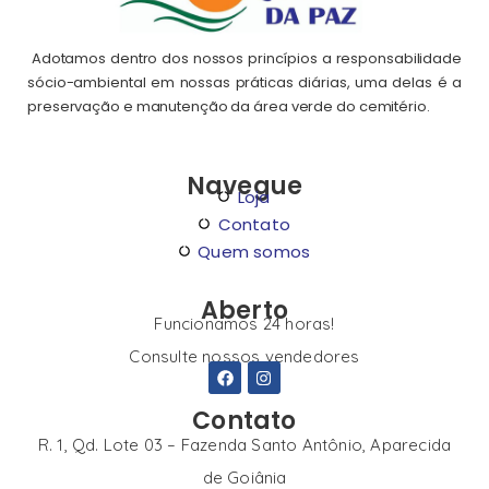
Adotamos dentro dos nossos princípios a responsabilidade
sócio-ambiental em nossas práticas diárias, uma delas é a
preservação e manutenção da área verde do cemitério.
Navegue
Loja
Contato
Quem somos
Aberto
Funcionamos 24 horas!
Consulte nossos vendedores
Contato
R. 1, Qd. Lote 03 – Fazenda Santo Antônio, Aparecida
de Goiânia