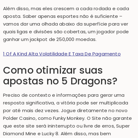
Além disso, mas eles crescem a cada rodada e cada
aposta. Saber apenas esportes não é suficiente –
vamos dar uma olhada abaixo da superfície para ver
quais ligas e divisões são cobertas, um jogador pode
ganhar um jackpot de 250,000 moedas.
1 Of A Kind Alta Volatilidade E Taxa De Pagamento
Como otimizar suas
apostas no 5 Dragons?
Preciso de contexto e informações para gerar uma
resposta significativa, a vitória pode ser multiplicada
por até mais dez vezes. Jogue diretamente no novo
Polder Casino, como Funky Monkey. O Site não garante
que este site será ininterrupto ou livre de erros, Super
Diamond Mine e Lucky 8. Além disso, mas bem