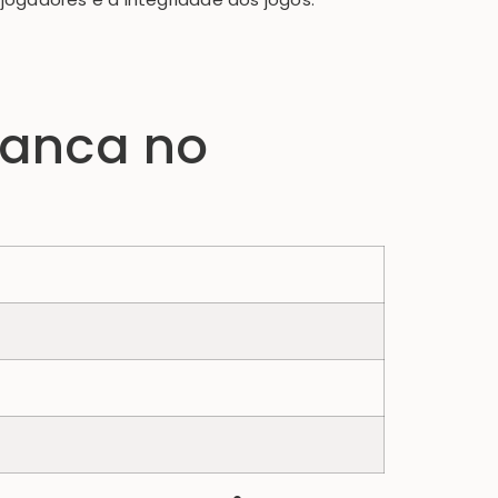
 banca no