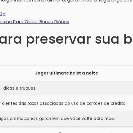
 3d
sino Para Obter Bônus Diários
 para preservar sua
Jogar ultimate heist a noite
– dicas e truques.
cientes das taxas associadas ao uso de cartões de crédito.
digos promocionais garantem que você volte para mais.