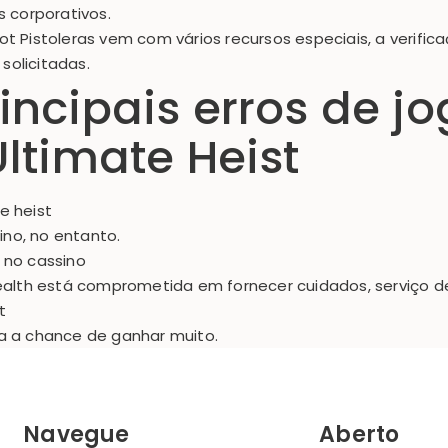
 corporativos.
ot Pistoleras vem com vários recursos especiais, a verifi
solicitadas.
incipais erros de j
ltimate Heist
e heist
no, no entanto.
 no cassino
Health está comprometida em fornecer cuidados, serviço d
t
ha a chance de ganhar muito.
Navegue
Aberto