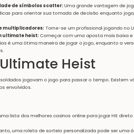
dade de símbolos scatter:
Uma grande vantagem de jogar
icas para orientar sua tomada de decisão enquanto joga,
e multiplicadores:
Torne-se um profissional jogando no U
 ultimate heist:
Começar com uma aposta mais baixa e 
ias é uma ótima maneira de jogar o jogo, enquanto a ver
s.
ltimate Heist
 soldados jogavam o jogo para passar o tempo. Existem vár
s envolvidos.
ma lista dos melhores casinos online para jogar Hit dire
anto, uma roleta de sorteio personalizada pode ser uma ó