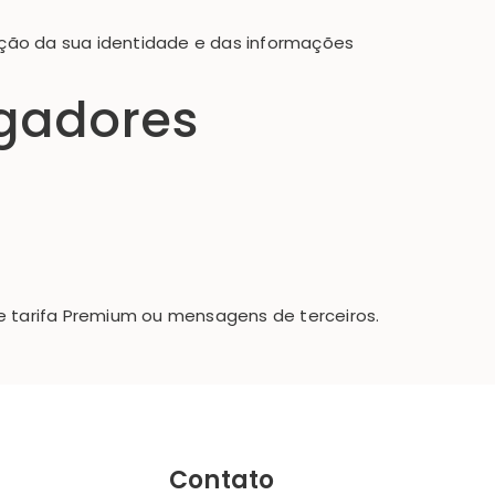
cação da sua identidade e das informações
ogadores
e tarifa Premium ou mensagens de terceiros.
Contato