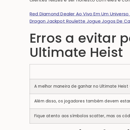
Red Diamond Dealer Ao Vivo Em Um Universo
Dragon Jackpot Roulette Jogue Jogos De Cas
Erros a evitar
Ultimate Heist
A melhor maneira de ganhar no Ultimate Heist 
Além disso, os jogadores também devem estar 
Fique atento aos símbolos scatter, mas os có